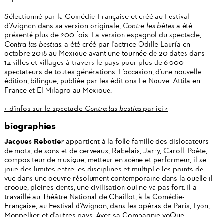
Sélectionné par la Comédie-Française et créé au Festival
d'Avignon dans sa version originale,
Contre les bêtes
a été
présenté plus de 200 fois. La version espagnol du spectacle,
Contra las bestias
, a été créé par l'actrice Odille Lauría en
octobre 2018 au Mexique avant une tournée de 20 dates dans
14 villes et villages à travers le pays pour plus de 6 000
spectateurs de toutes générations. L'occasion, d'une nouvelle
édition, bilingue, publiée par les éditions Le Nouvel Attila en
France et El Milagro au Mexique.
+ d'infos sur le spectacle
Contra las bestias
par ici >
biographies
Jacques Rebotier
appartient à la folle famille des dislocateurs
de mots, de sons et de cerveaux, Rabelais, Jarry, Caroll. Poète,
compositeur de musique, metteur en scène et performeur, il se
joue des limites entre les disciplines et multiplie les points de
vue dans une oeuvre résolument contemporaine dans la quelle il
croque, pleines dents, une civilisation qui ne va pas fort. Il a
travaillé au Théâtre National de Chaillot, à la Comédie-
Française, au Festival d’Avignon, dans les opéras de Paris, Lyon,
Monpellier et d'autres pays. Avec sa Compagnie voQue,