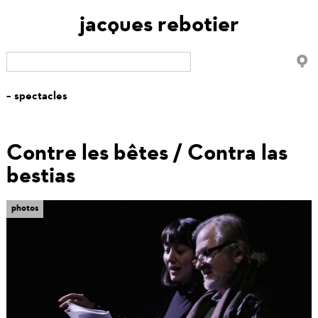
jacques rebotier
Contre les bêtes / Contra las
bestias
tabs
photos
(onglet
actif)