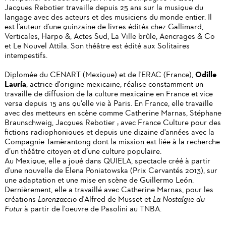
Jacques Rebotier travaille depuis 25 ans sur la musique du
langage avec des acteurs et des musiciens du monde entier. Il
est l'auteur d'une quinzaine de livres édités chez Gallimard,
Verticales, Harpo &, Actes Sud, La Ville brûle, Aencrages & Co
et Le Nouvel Attila. Son théâtre est édité aux Solitaires
intempestifs.
Odille
Diplomée du CENART (Mexique) et de l'ERAC (France),
Lauría
, actrice d'origine mexicaine, réalise constamment un
travaille de diffusion de la culture mexicaine en France et vice
versa depuis 15 ans qu'elle vie à Paris. En France, elle travaille
avec des metteurs en scène comme Catherine Marnas, Stéphane
Braunschweig, Jacques Rebotier ; avec France Culture pour des
fictions radiophoniques et depuis une dizaine d'années avec la
Compagnie Tamèrantong dont la mission est liée à la recherche
d’un théâtre citoyen et d’une culture populaire.
Au Mexique, elle a joué dans QUIELA, spectacle créé à partir
d'une nouvelle de Elena Poniatowska (Prix Cervantés 2013), sur
une adaptation et une mise en scène de Guillermo León.
Dernièrement, elle a travaillé avec Catherine Marnas, pour les
créations
Lorenzaccio
d'Alfred de Musset et
La Nostalgie du
Futur
à partir de l'oeuvre de Pasolini au TNBA.