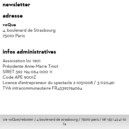
newsletter
adresse
voQue
4, boulevard de Strasbourg
75010 Paris
infos administratives
Association loi 1901
Présidente Anne-Marie Tinot
SIRET 392 194 064 000 11
Code APE 9001Z
Licence d'entrepreneur du spectacle 2-1051008 / 3-1120461
TVA intracommunautaire FR43392194064
cie voQue/rebotier / 4 boulevard de strasbourg / 75010 paris / tél +33 1 42 41 10
74