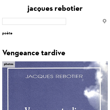
jacques rebotier
Vengeance tardive
tabs
photos
(onglet
actif)