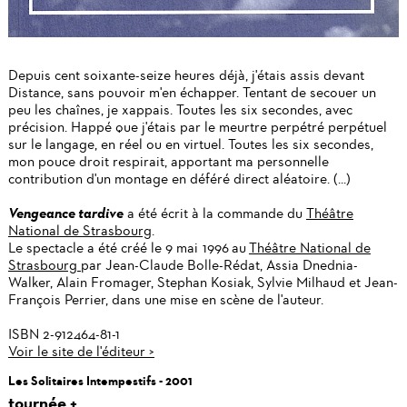
Depuis cent soixante-seize heures déjà, j'étais assis devant
Distance, sans pouvoir m'en échapper. Tentant de secouer un
peu les chaînes, je xappais. Toutes les six secondes, avec
précision. Happé que j'étais par le meurtre perpétré perpétuel
sur le langage, en réel ou en virtuel. Toutes les six secondes,
mon pouce droit respirait, apportant ma personnelle
contribution d'un montage en déféré direct aléatoire. (...)
Vengeance tardive
a été écrit à la commande du
Théâtre
National de Strasbourg
.
Le spectacle a été créé le 9 mai 1996 au
Théâtre National de
Strasbourg
par Jean-Claude Bolle-Rédat, Assia Dnednia-
Walker, Alain Fromager, Stephan Kosiak, Sylvie Milhaud et Jean-
François Perrier, dans une mise en scène de l'auteur.
ISBN 2-912464-81-1
Voir le site de l'éditeur >
Les Solitaires Intempestifs - 2001
tournée