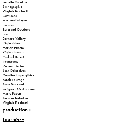
Isabelle Micottis
Scénographie
Virginie Rochetti
Costumes
Mariane Delayre
Lumière
Bertrand Couderc
Son
Bernard Valléry
Régie vidéo
Marion Puccio
Régie générale
Mickaël Berret
Interprètes
Renaud Bertin
Jean Delescluse
Caroline Espargilière
Sarah Fourage
Anne Gouraud
Grégoire Oestermann
Marie Payen
Jacques Rebotier
Virginie Rochetti
production
tournée