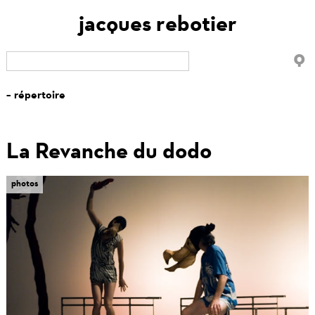
jacques rebotier
La Revanche du dodo
tabs
photos
(onglet
actif)