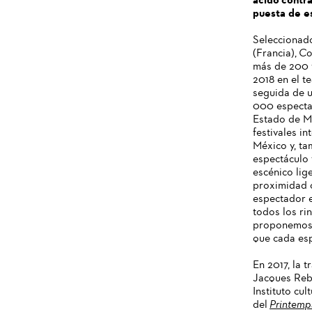
puesta de e
Seleccionado
(Francia),
Co
más de 200 v
2018 en el t
seguida de u
000 espectad
Estado de Mé
festivales i
México y, ta
espectáculo 
escénico lig
proximidad c
espectador e
todos los ri
proponemos u
que cada esp
En 2017, la 
Jacques Rebo
Instituto cul
del
Printemps