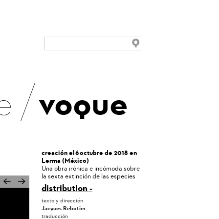
e
voque
creación el 6 octubre de 2018 en
Lerma (México)
Una obra irónica e incómoda sobre
la sexta extinción de las especies
distribution
Suivant
texto y dirección
Jacques Rebotier
traducción