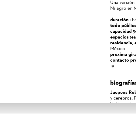
Una versión 
Milagro
en M
duración
1 h
todo públic
capacidad
5
espacios
tea
residencia, 
México
proxima gir
contacto pr
19
biografía
Jacques Re
y cerebros. 
límites entr
contemporáne
nada bien. H
Festival d’Av
Germania, J
trabaja desd