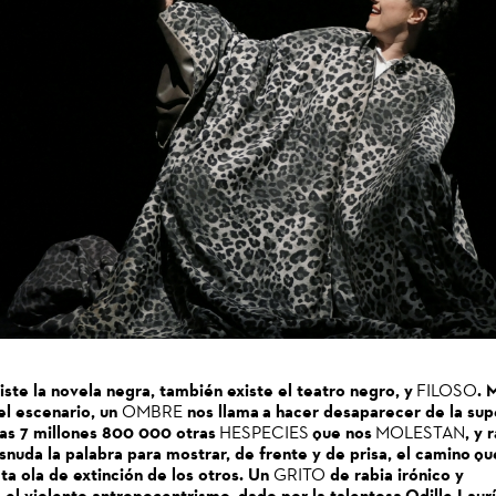
ste la novela negra, también existe el teatro negro, y
. 
FILOSO
el escenario, un
nos llama a hacer desaparecer de la sup
OMBRE
sas 7 millones 800 000 otras
que nos
, y 
HESPECIES
MOLESTAN
nuda la palabra para mostrar, de frente y de prisa
, el camino q
ta ola de extinción de los otros. Un
de rabia irónico y
GRITO
 el violento antropocentrismo, dado por la talentosa Odille Laur