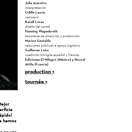
Julia Azaretto
interpretación
Odille Lauría
vestuario
Katell Lucas
diseño del cartel
Henning Wagenbreth
assistente de dirección y producción
Marion Gastaldo
relaciones públicas e apoyo logístico
Guillermo León
coedición bilingüe español y francés
Ediciones El Milagro (México) y Nouvel
Attila (Francia)
production
tournée
Mejor
erficie
rápido!
ue hemos
ía en una