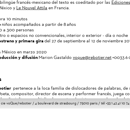
bilingüe francés-mexicano del texto es coeditado por las
Ediciones
éxico y
Le Nouvel Attila
en Francia.
ora 10 minutos
o
niños acompañados a partir de 8 años
0 a 300 personas
tro o espacios no convencionales, interior o exterior - día o noche
estreno y primera gira
del 27 de septiembre al 12 de noviembre 20
a
México en marzo 2020
oducci
ó
n y difusi
ó
n
Marion Gastaldo
voque@rebotier.net
+0033 6 
s
botier
pertenece a la loca familia de dislocadores de palabras, de
Poeta, compositor, director de escena y performer francés, juega co
e las disciplinas y multiplica los puntos de vista en una obra absolu
cie voQue/rebotier / 4 boulevard de strasbourg / 75010 paris / tél +33 1 42 41 10 74
a en la que muerde con todos sus dientes a una civilización que 
a trabajado en el Théâtre national de Chaillot, la Comédie-Français
ignon y en las óperas de Paris, Lyon, Monpellier y en otros países,
apón, Argentina, Perú, USA. Con su Compañía voQue, Jacques Reb
e 25 años sobre la música del lenguaje con actores y musicos de t