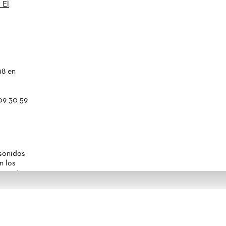
 El
18 en
09 30 59
 sonidos
n los
tamente
no va
e, el
otier
odo el