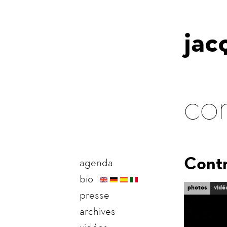
jac
co
Contr
agenda
bio
tabs
photos
vidé
(onglet
presse
actif)
archives