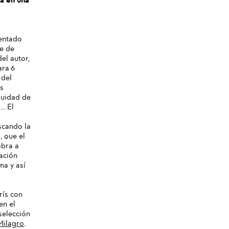
sentado
re de
el autor,
ara 6
 del
os
Cuidad de
.. El
scando la
, que el
obra a
tación
ma y así
rís con
en el
selección
Milagro
.