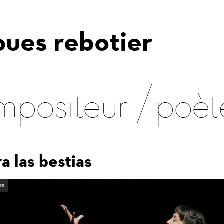
ques rebotier
mpositeur
poèt
a las bestias
os