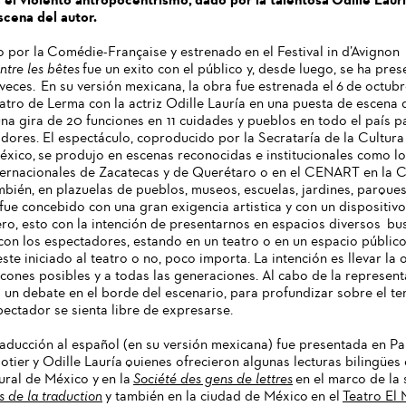
scena del autor.
 por la Comédie-Française y estrenado en el Festival in d’Avignon
ntre les bêtes
fue un exito con el público y, desde luego, se ha pre
eces. En su versión mexicana, la obra fue estrenada el 6 de octub
eatro de Lerma con la actriz Odille Lauría en una puesta de escena d
na gira de 20 funciones en 11 cuidades y pueblos en todo el país p
ores. El espectáculo, coproducido por la Secrataría de la Cultura
xico, se produjo en escenas reconocidas e institucionales como l
nternacionales de Zacatecas y de Querétaro o en el CENART en la 
mbién, en plazuelas de pueblos, museos, escuelas, jardines, parques.
fue concebido con una gran exigencia artistica y con un dispositivo
ero, esto con la intención de presentarnos en espacios diversos bu
on los espectadores, estando en un teatro o en un espacio público
ste iniciado al teatro o no, poco importa. La intención es llevar la 
ncones posibles y a todas las generaciones. Al cabo de la represen
n debate en el borde del escenario, para profundizar sobre el te
ectador se sienta libre de expresarse.
traducción al español (en su versión mexicana) fue presentada en Pa
tier y Odille Lauría quienes ofrecieron algunas lecturas bilingües 
tural de México y en la
Société des gens de lettres
en el marco de la 
 de la traduction
y también en la ciudad de México en el
Teatro El 