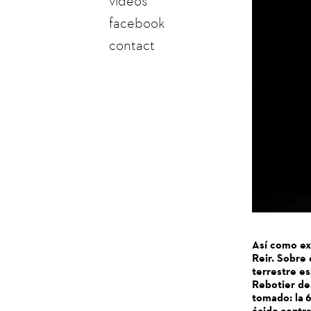
vidéos
facebook
contact
Así como exi
Reir. Sobre 
terrestre e
Rebotier des
tomado: la 6
ácido contra