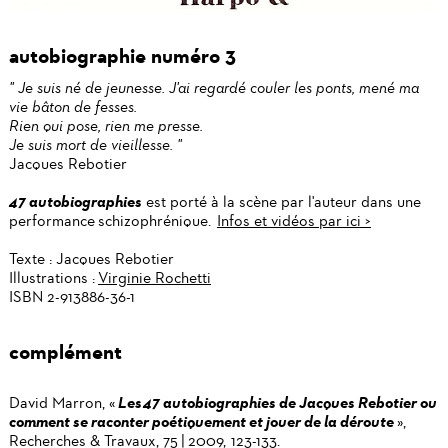
autobiographie numéro 3
" Je suis né de jeunesse. J'ai regardé couler les ponts, mené ma
vie bâton de fesses.
Rien qui pose, rien me presse.
Je suis mort de vieillesse. "
Jacques Rebotier
47 autobiographies
est porté à la scène par l'auteur dans une
performance
schizophrénique.
Infos et vidéos par ici >
Texte : Jacques Rebotier
Illustrations :
Virginie Rochetti
ISBN 2-913886-36-1
complément
Les 47 autobiographies de Jacques Rebotier ou
David Marron, «
comment se raconter poétiquement et jouer de la déroute
»,
Recherches & Travaux, 75 | 2009, 123-133.