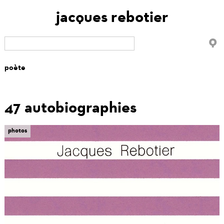
jacques rebotier
47 autobiographies
tabs
photos
(onglet
actif)